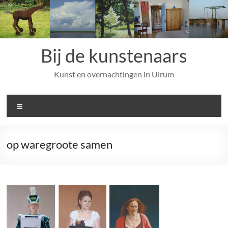
Ga
naar
de
inhoud
Bij de kunstenaars
Kunst en overnachtingen in Ulrum
Menu
op waregroote samen